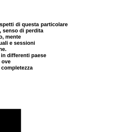
aspetti
di questa particolare
, senso di perdita
po, mente
tuali e sessioni
ne.
a
in differenti paese
e
ove
 e completezza