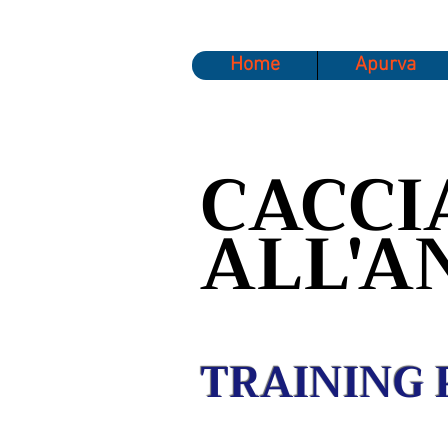
Home
Apurva
CACCI
ALL'A
TRAINING