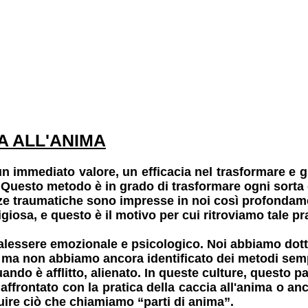
A ALL'ANIMA
n immediato valore, un efficacia nel trasformare
e g
.
Questo metodo è in grado di trasformare ogni sorta
e traumatiche sono impresse in noi così profondamen
igiosa, e questo è il motivo per cui ritroviamo tale pr
alessere emozionale e psicologico.
Noi abbiamo dotto
,
ma non abbiamo ancora identificato dei metodi sempl
ando è afflitto, alienato. In queste culture, questo p
 affrontato
con la pratica della caccia all'anima o an
tuire
ciò che chiamiamo “parti di anima”.