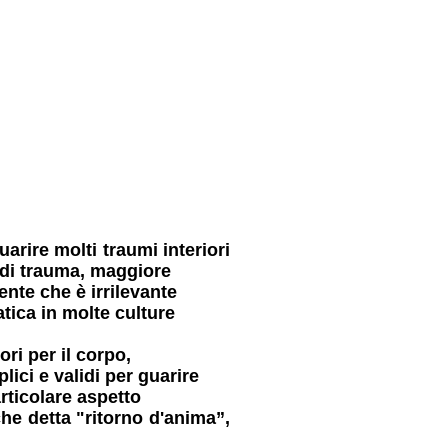
uarire molti traumi interiori
 di trauma, maggiore
te che è irrilevante
atica in molte culture
ri per il corpo,
ici e validi per guarire
articolare aspetto
che detta "ritorno d'anima”,