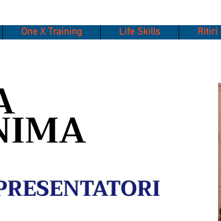
One X Training
Life Skills
Ritiri
A
NIMA
PRESENTATORI